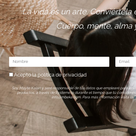
La vida es un arte. Conviértela
Cuerpo, mente, alma y 
Nombre
Email
Acepto la política de privacidad
Soy Mayte Kalan y seré responsable de tus datos que emplearé para envia
productos, a través de Systeme.io durante el tiempo que tú consideres
info@mbeka.com. Para más información visita la
p