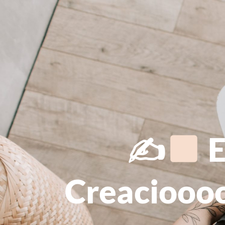
✍
E
Creaciooo