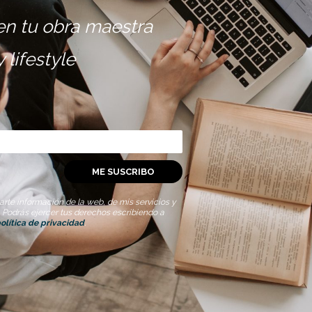
 en tu obra maestra
lifestyle
ME SUSCRIBO
rte información de la web, de mis servicios y
. Podrás ejercer tus derechos escribiendo a
olítica de privacidad
.