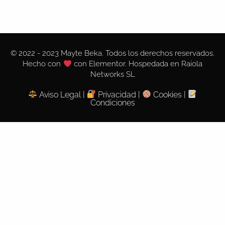
© 2022 - 2023 Mayte Beka. Todos los derechos reservados.
Hecho con
con
Elementor. Hospedada en
Raiola
Networks SL
Aviso Legal
|
Privacidad
|
Cookies
|
Condiciones