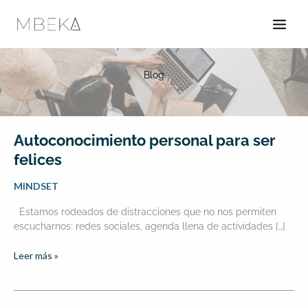
Ir
al
contenido
Blog
Autoconocimiento
Autoconocimiento personal para ser
personal
felices
para
ser
MINDSET
felices
Estamos rodeados de distracciones que no nos permiten
escucharnos: redes sociales, agenda llena de actividades […]
Leer más »